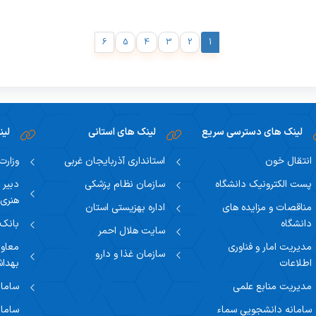
6
5
4
3
2
1
لینک های دسترسی سریع
لینک های استانی
لین
انتقال خون
استانداری آذربایجان غربی
وزارت
پست الکترونیک دانشگاه
سازمان نظام پزشکی
دبیر 
هنری
مناقصات و مزایده های
اداره بهزیستی استان
دانشگاه
بانک
سایت هلال احمر
مدیریت امار و فناوری
معاون
سازمان غذا و دارو
اطلاعات
بهدا
مدیریت منابع علمی
سامان
سامانه دانشجویی سماء
سامان