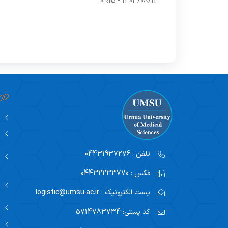
1403/08/14 - 09:15
تلفن :
04431937276
فکس :
04432233770
پست الکترونیک :
logistic@umsu.ac.ir
کد پستی:
5714783734