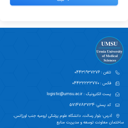
تلفن :
04431937276
فکس :
04432233770
پست الکترونیک :
logistic@umsu.ac.ir
کد پستی:
5714783734
آدرس:
بلوار رسالت، دانشگاه علوم پزشکی ارومیه جنب اورژانس،
ساختمان معاونت توسعه و مدیریت منابع