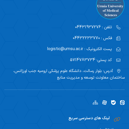
تلفن :
04431937276
فکس :
04432233770
پست الکترونیک :
logistic@umsu.ac.ir
کد پستی:
5714783734
آدرس:
بلوار رسالت، دانشگاه علوم پزشکی ارومیه جنب اورژانس،
ساختمان معاونت توسعه و مدیریت منابع
لینک های دسترسی سریع