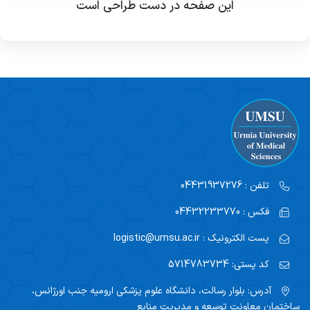
این صفحه در دست طراحی است
تلفن :
04431937276
فکس :
04432233770
پست الکترونیک :
logistic@umsu.ac.ir
کد پستی:
5714783734
آدرس:
بلوار رسالت، دانشگاه علوم پزشکی ارومیه جنب اورژانس،
ساختمان معاونت توسعه و مدیریت منابع